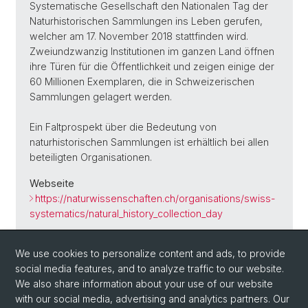
Systematische Gesellschaft den Nationalen Tag der
Naturhistorischen Sammlungen ins Leben gerufen,
welcher am 17. November 2018 stattfinden wird.
Zweiundzwanzig Institutionen im ganzen Land öffnen
ihre Türen für die Öffentlichkeit und zeigen einige der
60 Millionen Exemplaren, die in Schweizerischen
Sammlungen gelagert werden.
Ein Faltprospekt über die Bedeutung von
naturhistorischen Sammlungen ist erhältlich bei allen
beteiligten Organisationen.
Webseite
https://naturwissenschaften.ch/organisations/swiss-
systematics/natural_history_collection_day
We use cookies to personalize content and ads, to provide
social media features, and to analyze traffic to our website.
Back
We also share information about your use of our website
with our social media, advertising and analytics partners. Our